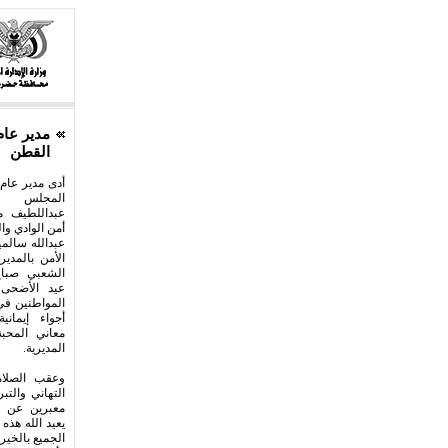
مدير عام
القطن
أدى مدير عام
المجلس ال
عبداللطيف م
أمن الوادي وا
عبدالله سالمي
الأمن بالمدير
الشعبي صباح
عيد الأضحى 
المواطنين ف
أجواء إيمان
معاني المحبة
المديرية.
وعقب الصلاة
التهاني والتب
معبرين عن خ
يعيد الله هذه 
الجميع بالخير