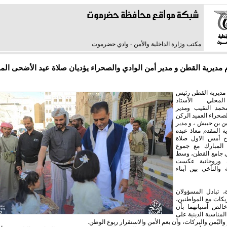
مكتب وزارة الداخلية والأمن - وادي حضرموت
 مديرية القطن و مدير أمن الوادي والصحراء يؤديان صلاة عيد الأضحى الم
 مديرية القطن رئيس
محلي الأستاذ
حمد النقيب ومدير
لصحراء العميد الركن
ن بن حبيش ، و مدير
ية المقدم معاذ عبده
 أمس الاول صلاة
المبارك مع جموع
ي جامع القطن، وسط
ية وروحانية عكست
 والتآخي بين أبناء
، تبادل المسؤولان
ريكات مع المواطنين،
الص أمنياتهما بأن
المناسبة الدينية على
 واليُمن والبركات، وأن يعم الأمن والاستقرار ربوع الوطن.