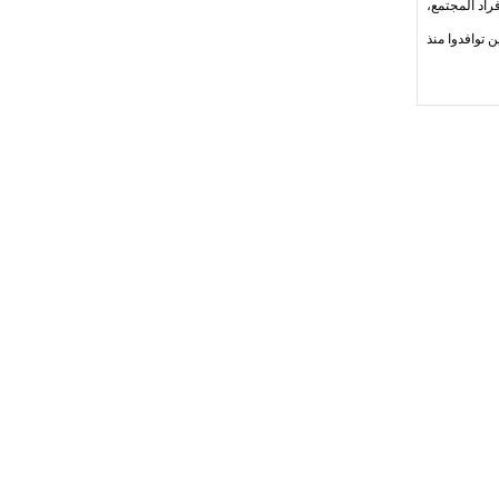
راد المجتمع،
 توافدوا منذ